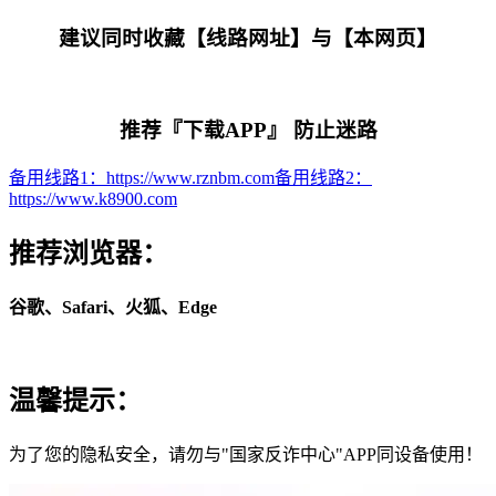
建议同时收藏【线路网址】与【本网页】
推荐『下载APP』 防止迷路
备用线路
1
：
https://www.rznbm.com
备用线路
2
：
https://www.k8900.com
推荐浏览器：
谷歌、Safari、火狐、Edge
温馨提示：
为了您的隐私安全，请勿与"国家反诈中心"APP同设备使用！