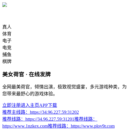
真人
体育
电子
电竞
捕鱼
棋牌
美女荷官 · 在线发牌
全网最美荷官，倾情出演，极致视觉盛宴，多元游戏种类，为
您带来最舒心的游戏体验。
立即注册
进入主页
APP下载
推荐主线路：
https://34.96.227.59:31202
推荐线路：
https://34.96.227.59:31201
推荐线路：
https://www.1nzkex.com
推荐线路：
https://www.plov9r.com