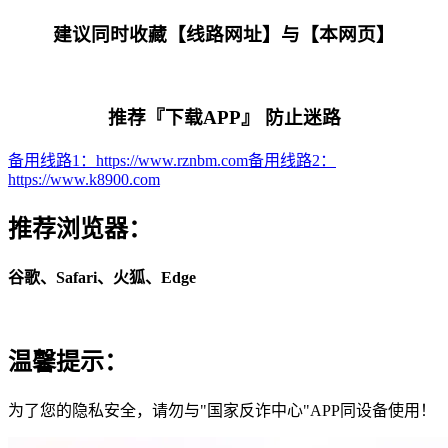
建议同时收藏【线路网址】与【本网页】
推荐『下载APP』 防止迷路
备用线路
1
：
https://www.rznbm.com
备用线路
2
：
https://www.k8900.com
推荐浏览器：
谷歌、Safari、火狐、Edge
温馨提示：
为了您的隐私安全，请勿与"国家反诈中心"APP同设备使用！