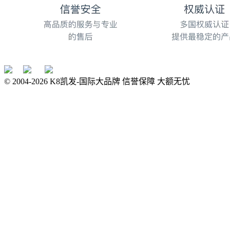
© 2004-
2026
K8凯发-国际大品牌 信誉保障 大额无忧