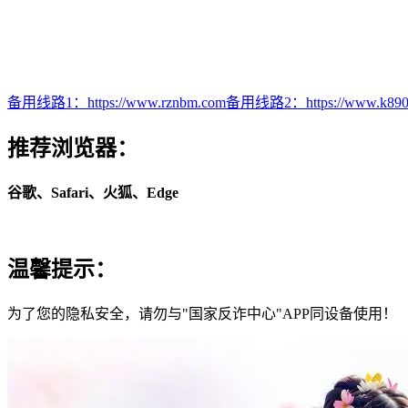
备用线路
1
：
https://www.rznbm.com
备用线路
2
：
https://www.k89
推荐浏览器：
谷歌、Safari、火狐、Edge
温馨提示：
为了您的隐私安全，请勿与"国家反诈中心"APP同设备使用！