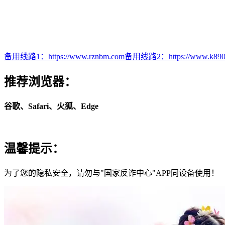
备用线路
1
：
https://www.rznbm.com
备用线路
2
：
https://www.k89
推荐浏览器：
谷歌、Safari、火狐、Edge
温馨提示：
为了您的隐私安全，请勿与"国家反诈中心"APP同设备使用！