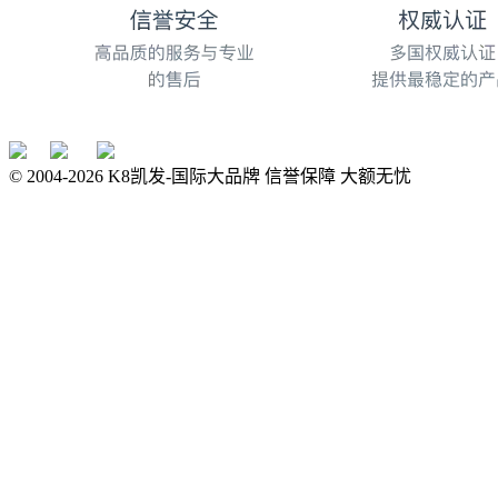
© 2004-
2026
K8凯发-国际大品牌 信誉保障 大额无忧